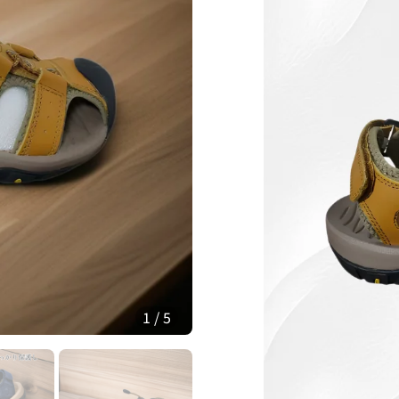
1
/
5